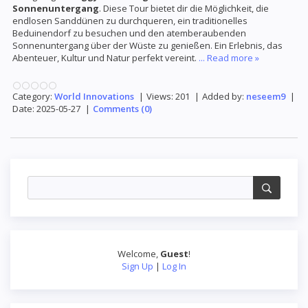
Sonnenuntergang
. Diese Tour bietet dir die Möglichkeit, die
endlosen Sanddünen zu durchqueren, ein traditionelles
Beduinendorf zu besuchen und den atemberaubenden
Sonnenuntergang über der Wüste zu genießen. Ein Erlebnis, das
Abenteuer, Kultur und Natur perfekt vereint.
...
Read more »
Category:
World Innovations
|
Views:
201
|
Added by:
neseem9
|
Date:
2025-05-27
|
Comments (0)
Welcome
,
Guest
!
Sign Up
|
Log In