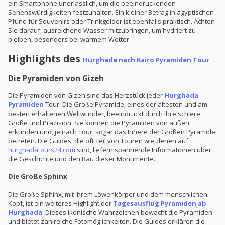
ein Smartphone unerlässlich, um die beeindruckenden
Sehenswürdigkeiten festzuhalten. Ein kleiner Betrag in ägyptischen
Pfund für Souvenirs oder Trinkgelder ist ebenfalls praktisch. Achten
Sie darauf, ausreichend Wasser mitzubringen, um hydriert zu
bleiben, besonders bei warmem Wetter.
Highlights des
Hurghada nach Kairo Pyramiden Tour
Die Pyramiden von Gizeh
Die Pyramiden von Gizeh sind das Herzstück jeder
Hurghada
Pyramiden
Tour. Die Große Pyramide, eines der ältesten und am
besten erhaltenen Weltwunder, beeindruckt durch ihre schiere
Größe und Präzision. Sie können die Pyramiden von außen
erkunden und, je nach Tour, sogar das Innere der Großen Pyramide
betreten. Die Guides, die oft Teil von Touren wie denen auf
hurghadatours24.com
sind, liefern spannende Informationen über
die Geschichte und den Bau dieser Monumente.
Die Große Sphinx
Die Große Sphinx, mit ihrem Löwenkörper und dem menschlichen
Kopf, ist ein weiteres Highlight der
Tagesausflug Pyramiden ab
Hurghada
. Dieses ikonische Wahrzeichen bewacht die Pyramiden
und bietet zahlreiche Fotomöglichkeiten. Die Guides erklären die