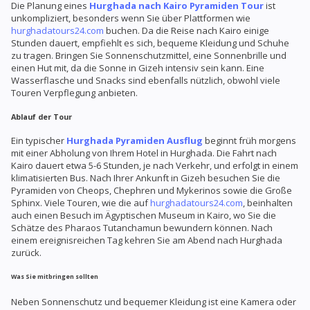
Die Planung eines
Hurghada nach Kairo Pyramiden Tour
ist
unkompliziert, besonders wenn Sie über Plattformen wie
hurghadatours24.com
buchen. Da die Reise nach Kairo einige
Stunden dauert, empfiehlt es sich, bequeme Kleidung und Schuhe
zu tragen. Bringen Sie Sonnenschutzmittel, eine Sonnenbrille und
einen Hut mit, da die Sonne in Gizeh intensiv sein kann. Eine
Wasserflasche und Snacks sind ebenfalls nützlich, obwohl viele
Touren Verpflegung anbieten.
Ablauf der Tour
Ein typischer
Hurghada Pyramiden Ausflug
beginnt früh morgens
mit einer Abholung von Ihrem Hotel in Hurghada. Die Fahrt nach
Kairo dauert etwa 5-6 Stunden, je nach Verkehr, und erfolgt in einem
klimatisierten Bus. Nach Ihrer Ankunft in Gizeh besuchen Sie die
Pyramiden von Cheops, Chephren und Mykerinos sowie die Große
Sphinx. Viele Touren, wie die auf
hurghadatours24.com
, beinhalten
auch einen Besuch im Ägyptischen Museum in Kairo, wo Sie die
Schätze des Pharaos Tutanchamun bewundern können. Nach
einem ereignisreichen Tag kehren Sie am Abend nach Hurghada
zurück.
Was Sie mitbringen sollten
Neben Sonnenschutz und bequemer Kleidung ist eine Kamera oder