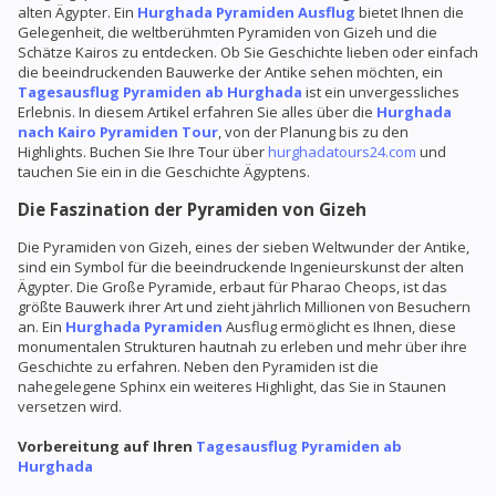
alten Ägypter. Ein
Hurghada Pyramiden Ausflug
bietet Ihnen die
Gelegenheit, die weltberühmten Pyramiden von Gizeh und die
Schätze Kairos zu entdecken. Ob Sie Geschichte lieben oder einfach
die beeindruckenden Bauwerke der Antike sehen möchten, ein
Tagesausflug Pyramiden ab Hurghada
ist ein unvergessliches
Erlebnis. In diesem Artikel erfahren Sie alles über die
Hurghada
nach Kairo Pyramiden Tour
, von der Planung bis zu den
Highlights. Buchen Sie Ihre Tour über
hurghadatours24.com
und
tauchen Sie ein in die Geschichte Ägyptens.
Die Faszination der Pyramiden von Gizeh
Die Pyramiden von Gizeh, eines der sieben Weltwunder der Antike,
sind ein Symbol für die beeindruckende Ingenieurskunst der alten
Ägypter. Die Große Pyramide, erbaut für Pharao Cheops, ist das
größte Bauwerk ihrer Art und zieht jährlich Millionen von Besuchern
an. Ein
Hurghada Pyramiden
Ausflug ermöglicht es Ihnen, diese
monumentalen Strukturen hautnah zu erleben und mehr über ihre
Geschichte zu erfahren. Neben den Pyramiden ist die
nahegelegene Sphinx ein weiteres Highlight, das Sie in Staunen
versetzen wird.
Vorbereitung auf Ihren
Tagesausflug Pyramiden ab
Hurghada