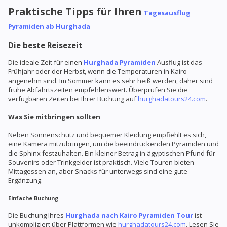
Praktische Tipps für Ihren
Tagesausflug
Pyramiden ab Hurghada
Die beste Reisezeit
Die ideale Zeit für einen
Hurghada Pyramiden
Ausflug ist das
Frühjahr oder der Herbst, wenn die Temperaturen in Kairo
angenehm sind. Im Sommer kann es sehr heiß werden, daher sind
frühe Abfahrtszeiten empfehlenswert. Überprüfen Sie die
verfügbaren Zeiten bei Ihrer Buchung auf
hurghadatours24.com
.
Was Sie mitbringen sollten
Neben Sonnenschutz und bequemer Kleidung empfiehlt es sich,
eine Kamera mitzubringen, um die beeindruckenden Pyramiden und
die Sphinx festzuhalten. Ein kleiner Betrag in ägyptischen Pfund für
Souvenirs oder Trinkgelder ist praktisch. Viele Touren bieten
Mittagessen an, aber Snacks für unterwegs sind eine gute
Ergänzung.
Einfache Buchung
Die Buchung Ihres
Hurghada nach Kairo Pyramiden Tour
ist
unkompliziert über Plattformen wie
hurghadatours24.com
. Lesen Sie