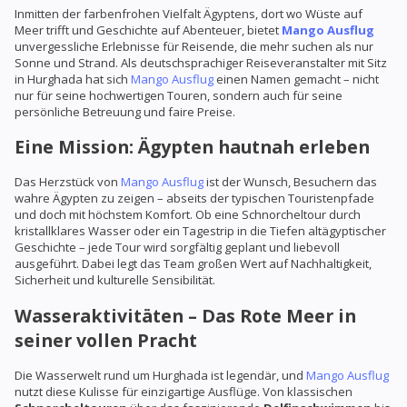
Inmitten der farbenfrohen Vielfalt Ägyptens, dort wo Wüste auf
Meer trifft und Geschichte auf Abenteuer, bietet
Mango Ausflug
unvergessliche Erlebnisse für Reisende, die mehr suchen als nur
Sonne und Strand. Als deutschsprachiger Reiseveranstalter mit Sitz
in Hurghada hat sich
Mango Ausflug
einen Namen gemacht – nicht
nur für seine hochwertigen Touren, sondern auch für seine
persönliche Betreuung und faire Preise.
Eine Mission: Ägypten hautnah erleben
Das Herzstück von
Mango Ausflug
ist der Wunsch, Besuchern das
wahre Ägypten zu zeigen – abseits der typischen Touristenpfade
und doch mit höchstem Komfort. Ob eine Schnorcheltour durch
kristallklares Wasser oder ein Tagestrip in die Tiefen altägyptischer
Geschichte – jede Tour wird sorgfältig geplant und liebevoll
ausgeführt. Dabei legt das Team großen Wert auf Nachhaltigkeit,
Sicherheit und kulturelle Sensibilität.
Wasseraktivitäten – Das Rote Meer in
seiner vollen Pracht
Die Wasserwelt rund um Hurghada ist legendär, und
Mango Ausflug
nutzt diese Kulisse für einzigartige Ausflüge. Von klassischen