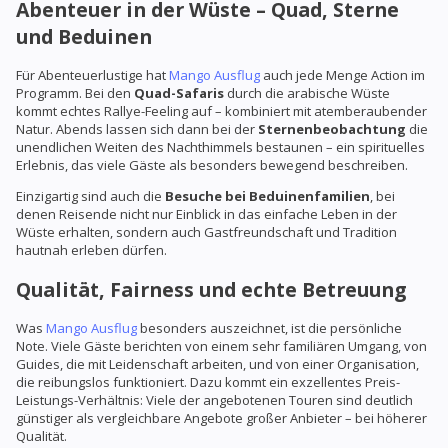
Abenteuer in der Wüste – Quad, Sterne
und Beduinen
Für Abenteuerlustige hat
Mango Ausflug
auch jede Menge Action im
Programm. Bei den
Quad-Safaris
durch die arabische Wüste
kommt echtes Rallye-Feeling auf – kombiniert mit atemberaubender
Natur. Abends lassen sich dann bei der
Sternenbeobachtung
die
unendlichen Weiten des Nachthimmels bestaunen – ein spirituelles
Erlebnis, das viele Gäste als besonders bewegend beschreiben.
Einzigartig sind auch die
Besuche bei Beduinenfamilien
, bei
denen Reisende nicht nur Einblick in das einfache Leben in der
Wüste erhalten, sondern auch Gastfreundschaft und Tradition
hautnah erleben dürfen.
Qualität, Fairness und echte Betreuung
Was
Mango Ausflug
besonders auszeichnet, ist die persönliche
Note. Viele Gäste berichten von einem sehr familiären Umgang, von
Guides, die mit Leidenschaft arbeiten, und von einer Organisation,
die reibungslos funktioniert. Dazu kommt ein exzellentes Preis-
Leistungs-Verhältnis: Viele der angebotenen Touren sind deutlich
günstiger als vergleichbare Angebote großer Anbieter – bei höherer
Qualität.