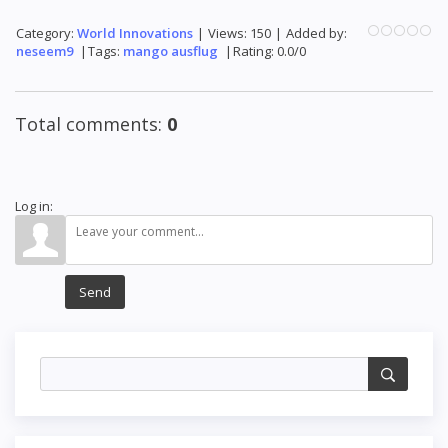
Category
:
World Innovations
|
Views
:
150
|
Added by
:
neseem9
|
Tags
:
mango ausflug
|
Rating
:
0.0
/
0
Total comments
:
0
Log in:
Send