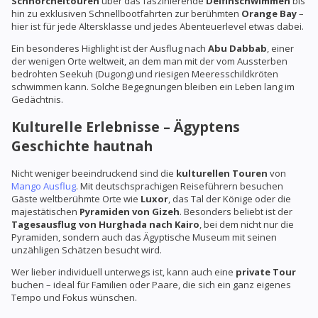
Schnorcheltouren
über das faszinierende
Delfinschwimmen
bis
hin zu exklusiven Schnellbootfahrten zur berühmten
Orange Bay
–
hier ist für jede Altersklasse und jedes Abenteuerlevel etwas dabei.
Ein besonderes Highlight ist der Ausflug nach
Abu Dabbab
, einer
der wenigen Orte weltweit, an dem man mit der vom Aussterben
bedrohten Seekuh (Dugong) und riesigen Meeresschildkröten
schwimmen kann. Solche Begegnungen bleiben ein Leben lang im
Gedächtnis.
Kulturelle Erlebnisse – Ägyptens
Geschichte hautnah
Nicht weniger beeindruckend sind die
kulturellen Touren
von
Mango Ausflug
. Mit deutschsprachigen Reiseführern besuchen
Gäste weltberühmte Orte wie
Luxor
, das Tal der Könige oder die
majestätischen
Pyramiden von Gizeh
. Besonders beliebt ist der
Tagesausflug von Hurghada nach Kairo
, bei dem nicht nur die
Pyramiden, sondern auch das Ägyptische Museum mit seinen
unzähligen Schätzen besucht wird.
Wer lieber individuell unterwegs ist, kann auch eine
private Tour
buchen – ideal für Familien oder Paare, die sich ein ganz eigenes
Tempo und Fokus wünschen.