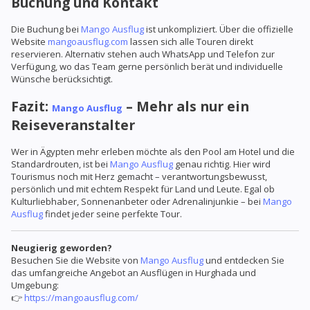
Buchung und Kontakt
Die Buchung bei
Mango Ausflug
ist unkompliziert. Über die offizielle
Website
mangoausflug.com
lassen sich alle Touren direkt
reservieren. Alternativ stehen auch WhatsApp und Telefon zur
Verfügung, wo das Team gerne persönlich berät und individuelle
Wünsche berücksichtigt.
Fazit:
– Mehr als nur ein
Mango Ausflug
Reiseveranstalter
Wer in Ägypten mehr erleben möchte als den Pool am Hotel und die
Standardrouten, ist bei
Mango Ausflug
genau richtig. Hier wird
Tourismus noch mit Herz gemacht – verantwortungsbewusst,
persönlich und mit echtem Respekt für Land und Leute. Egal ob
Kulturliebhaber, Sonnenanbeter oder Adrenalinjunkie – bei
Mango
Ausflug
findet jeder seine perfekte Tour.
Neugierig geworden?
Besuchen Sie die Website von
Mango Ausflug
und entdecken Sie
das umfangreiche Angebot an Ausflügen in Hurghada und
Umgebung:
👉
https://mangoausflug.com/