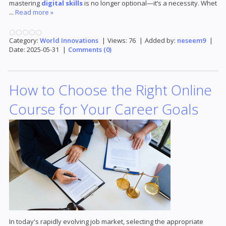
mastering
digital skills
is no longer optional—it’s a necessity. Whet
...
Read more »
Category:
World Innovations
|
Views:
76
|
Added by:
neseem9
|
Date:
2025-05-31
|
Comments (0)
How to Choose the Right Online
Course for Your Career Goals
In today's rapidly evolving job market, selecting the appropriate