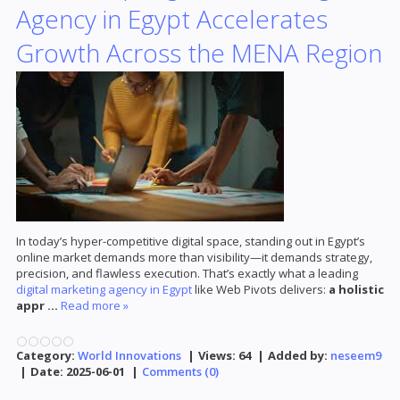
Agency in Egypt Accelerates
Growth Across the MENA Region
In today’s hyper-competitive digital space, standing out in Egypt’s
online market demands more than visibility—it demands strategy,
precision, and flawless execution. That’s exactly what a leading
digital marketing agency in Egypt
like Web Pivots delivers:
a holistic
appr
...
Read more »
Category:
World Innovations
|
Views:
64
|
Added by:
neseem9
|
Date:
2025-06-01
|
Comments (0)