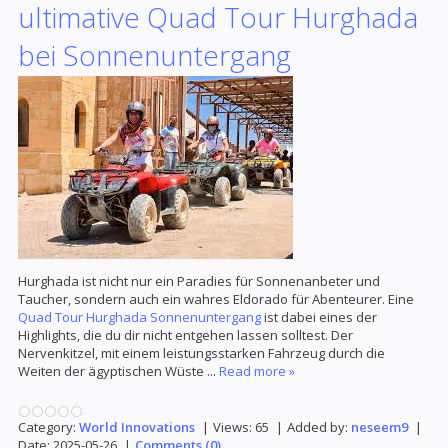
ultimative Quad Tour Hurghada
bei Sonnenuntergang
Hurghada ist nicht nur ein Paradies für Sonnenanbeter und
Taucher, sondern auch ein wahres Eldorado für Abenteurer. Eine
Quad Tour Hurghada Sonnenuntergang
ist dabei eines der
Highlights, die du dir nicht entgehen lassen solltest. Der
Nervenkitzel, mit einem leistungsstarken Fahrzeug durch die
Weiten der ägyptischen Wüste
...
Read more »
Category:
World Innovations
|
Views:
65
|
Added by:
neseem9
|
Date:
2025-05-26
|
Comments (0)