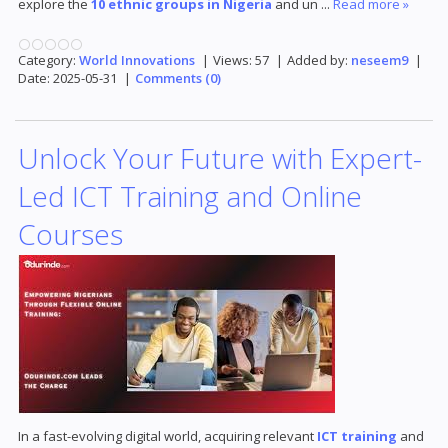
explore the
10 ethnic groups in Nigeria
and un
...
Read more »
Category:
World Innovations
|
Views:
57
|
Added by:
neseem9
|
Date:
2025-05-31
|
Comments (0)
Unlock Your Future with Expert-
Led ICT Training and Online
Courses
In a fast-evolving digital world, acquiring relevant
ICT training
and