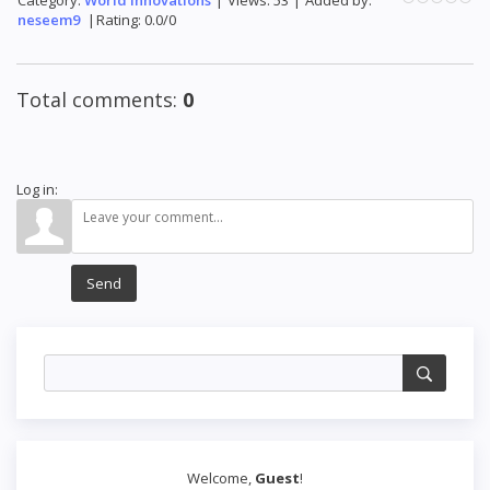
Category
:
World Innovations
|
Views
:
53
|
Added by
:
neseem9
|
Rating
:
0.0
/
0
Total comments
:
0
Log in:
Send
Welcome
,
Guest
!