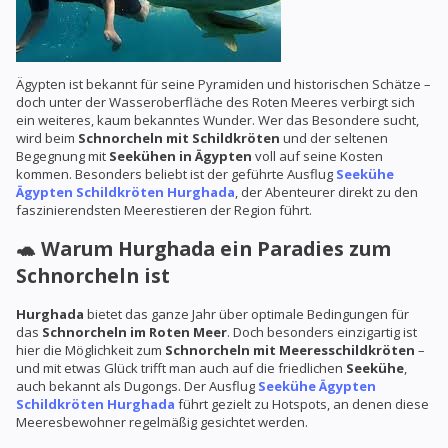
Ägypten ist bekannt für seine Pyramiden und historischen Schätze –
doch unter der Wasseroberfläche des Roten Meeres verbirgt sich
ein weiteres, kaum bekanntes Wunder. Wer das Besondere sucht,
wird beim
Schnorcheln mit Schildkröten
und der seltenen
Begegnung mit
Seekühen in Ägypten
voll auf seine Kosten
kommen. Besonders beliebt ist der geführte Ausflug
Seekühe
Ägypten Schildkröten Hurghada
, der Abenteurer direkt zu den
faszinierendsten Meerestieren der Region führt.
🐢 Warum Hurghada ein Paradies zum
Schnorcheln ist
Hurghada
bietet das ganze Jahr über optimale Bedingungen für
das
Schnorcheln im Roten Meer
. Doch besonders einzigartig ist
hier die Möglichkeit zum
Schnorcheln mit Meeresschildkröten
–
und mit etwas Glück trifft man auch auf die friedlichen
Seekühe
,
auch bekannt als Dugongs. Der Ausflug
Seekühe Ägypten
Schildkröten Hurghada
führt gezielt zu Hotspots, an denen diese
Meeresbewohner regelmäßig gesichtet werden.